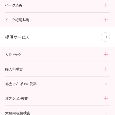
アクセス・診療時間
院内紹介
イーク渋谷
アクセス・診療時間
院内紹介
イーク紀尾井町
アクセス・診療時間
院内紹介
提供サービス
アクセス・診療時間
人間ドック
人間ドック
TOP
婦人科検診
レディースドック・ライト
婦人科検診
TOP
協会けんぽでの受診
レディースドック・スタンダード
乳がん検診
オプション検査
レディースドック・プレミアム
子宮がん・卵巣がん検診
オプション検査
TOP
大腸内視鏡検査