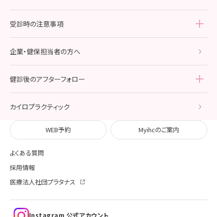
レディースドック・ブライダル
ブライダルチェック
受診時の注意事項
メンズドック・スタンダード
受診時の注意事項
TOP
企業・健保担当者の方へ
受診特典
鎮静剤使用胃カメラ検査の
受診にあたって
健診後のアフターフォロー
人間ドック受診の流れ
健診後のアフターフォロー
TOP
カイロプラクティック
イーク婦人科オンライン相談室
WEB予約
Myihcのご案内
よくある質問
検査結果報告書の見方
採用情報
外来診療
医療法人社団プラタナス
内科
Instagram 公式アカウント