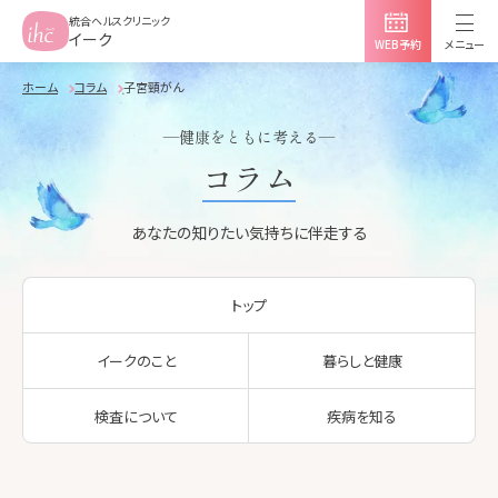
統合ヘルスクリニック
イーク
WEB予約
メニュー
ホーム
コラム
子宮頸がん
イークについて
―健康をともに考える―
コラム
各院紹介
あなたの知りたい気持ちに伴走する
各院紹介 TOP
提供サービス
トップ
採用情報
イーク丸の内
よくある質問
提供サービス TOP
イークのこと
暮らしと健康
Myihcログイン
イーク有楽町
検査について
疾病を知る
人間ドック
イーク表参道
婦人科検診