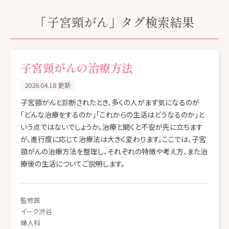
イーク渋谷
協会けんぽでの受診
「子宮頸がん」タグ検索結果
イーク紀尾井町
オプション検査
子宮頸がんの治療方法
大腸内視鏡検査
2026.04.18 更新
受診時の注意事項
子宮頸がんと診断されたとき、多くの人がまず気になるのが
「どんな治療をするのか」「これからの生活はどうなるのか」と
企業・健保担当者の方へ
いう点ではないでしょうか。治療と聞くと不安が先に立ちます
が、進行度に応じて治療法は大きく変わります。ここでは、子宮
健診後のアフターフォロー
頸がんの治療方法を整理し、それぞれの特徴や考え方、また治
療後の生活についてご説明します。
カイロプラクティック
監修医
イーク渋谷
婦人科