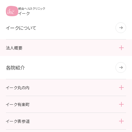
統合ヘルスクリニック
イーク
イークについて
法人概要
法人概要
各院紹介
各種認定・認証の取得
イーク丸の内
院内紹介
イーク有楽町
アクセス・診療時間
院内紹介
イーク表参道