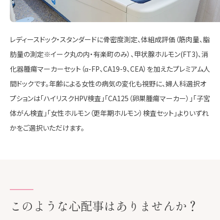
イーク渋谷
協会けんぽでの受診
イーク紀尾井町
レディースドック・スタンダードに骨密度測定、
体組成評価（筋肉量、脂
オプション検査
肪量の測定※イーク丸の内・有楽町のみ）、
甲状腺ホルモン(FT3)、消
大腸内視鏡検査
化器腫瘍マーカーセット（α-FP、CA19-9、CEA）を
加えたプレミアム人
間ドックです。
年齢による女性の病気の変化も視野に、
婦人科選択オ
受診時の注意事項
プションは「ハイリスクHPV検査」「CA125（卵巣腫瘍マーカー）」「子宮
体がん検査」
「女性ホルモン（更年期ホルモン）検査セット」よりいずれ
企業・健保担当者の方へ
かをご選択いただけます。
健診後のアフターフォロー
カイロプラクティック
このような心配事は
ありませんか？