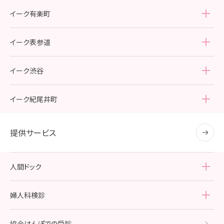
院内紹介
イーク有楽町
アクセス・診療時間
院内紹介
イーク表参道
アクセス・診療時間
院内紹介
イーク渋谷
アクセス・診療時間
院内紹介
イーク紀尾井町
アクセス・診療時間
院内紹介
提供サービス
アクセス・診療時間
人間ドック
人間ドック
TOP
婦人科検診
レディースドック・ライト
婦人科検診
TOP
協会けんぽでの受診