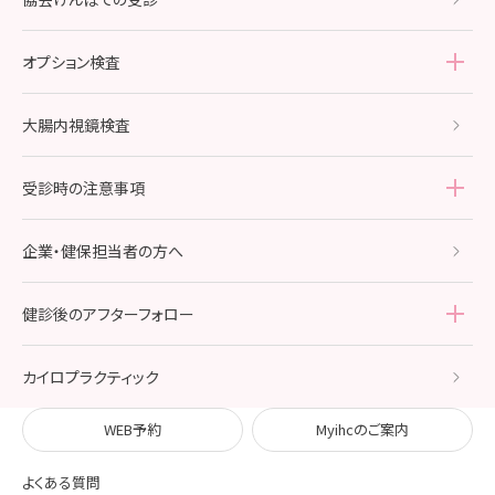
レディースドック・スタンダード
乳がん検診
オプション検査
レディースドック・プレミアム
子宮がん・卵巣がん検診
オプション検査
TOP
大腸内視鏡検査
レディースドック・ブライダル
ブライダルチェック
受診時の注意事項
メンズドック・スタンダード
受診時の注意事項
TOP
企業・健保担当者の方へ
受診特典
鎮静剤使用胃カメラ検査の
受診にあたって
健診後のアフターフォロー
人間ドック受診の流れ
健診後のアフターフォロー
TOP
カイロプラクティック
イーク婦人科オンライン相談室
WEB予約
Myihcのご案内
よくある質問
検査結果報告書の見方