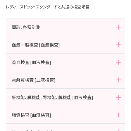
以下の4つの検査よりお選びいただきます。
レディースドック・スタンダードと共通の検査項目
・更年期ホルモン検査
・ハイリスクHPV検査
・子宮体部細胞診
・婦人科腫瘍マーカーセット（CA125、CEA、CA19-9 ）
問診、各種計測
身長、体重、BMI、体脂肪率、腹囲
血液一般検査 [血液検査]
白血球数、赤血球数、ヘモグロビン、ヘマトクリット、MCV、MCH、MCHC、
貧血検査 [血液検査]
血小板数、血液型（ABO､Rh式）
血清鉄、総鉄結合能（TIBC）、血清フェリチン
電解質検査 [血液検査]
ナトリウム、カリウム、クロール、カルシウム
肝機能、膵機能、腎機能、脾機能 [血液検査]
尿素窒素、クレアチニン、尿酸（UA）、GPT（ALT）、GOT（AST）、総蛋白、ア
脂質検査 [血液検査]
ルブミン、A/G比、LDH、ALP、γ-GTP、LAP、総ビリルビン、コリンエステラー
ゼ、CPK、アミラーゼ