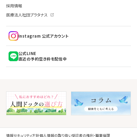
採用情報
外来診療
医療法人社団プラタナス
内科
Instagram 公式アカウント
消化器内科
公式LINE
婦人科
直近の予約空き枠を配信中
乳腺外科
関連医療機関
情報セキュリティ方針
個人情報の取り扱い
受診者の権利・職業倫理