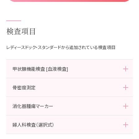
検査項目
レディースドック・スタンダードから追加されている検査項目
甲状腺機能検査 [血液検査]
FT3
骨密度測定
大腿骨頸部骨密度
消化器腫瘍マーカー
大腿骨頸部骨量（YAM比）
腰椎骨密度
腰椎骨量（YAM比）
α-FP、CEA、CA19-9
婦人科検査（選択式）
橈骨骨密度
※丸の内、有楽町では全身（大腿骨・腰椎）での計測
※表参道、渋谷、紀尾井町では橈骨での計測