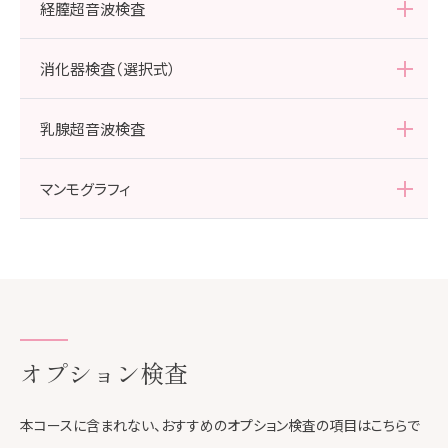
経膣超音波検査
消化器検査（選択式）
以下の3つの検査よりお選びいただきます。
乳腺超音波検査
・胃がんリスク検査（ABC分類）−4,400円（税込）
・上部消化管X線検査（バリウム）0円
・上部消化管内視鏡検査（経口経鼻カメラ）+5,500円（税込）
マンモグラフィ
選択しない場合は、検査費用から−5,500円（税込）となります。
オプション検査
本コースに含まれない、おすすめのオプション検査の項目はこちらで