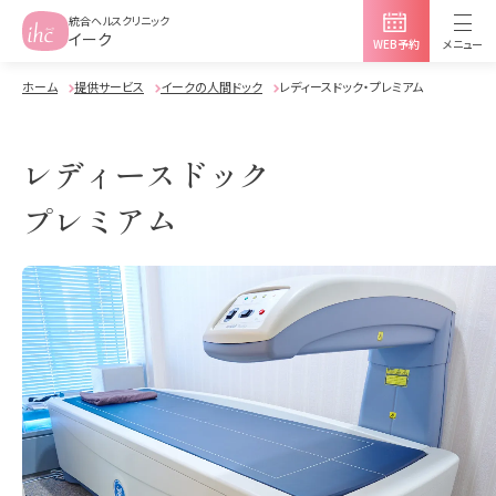
統合ヘルスクリニック
イーク
WEB予約
メニュー
ホーム
提供サービス
イークの人間ドック
レディースドック・プレミアム
イークについて
レディースドック
各院紹介
プレミアム
各院紹介 TOP
提供サービス
採用情報
イーク丸の内
よくある質問
提供サービス TOP
Myihcログイン
イーク有楽町
人間ドック
イーク表参道
婦人科検診