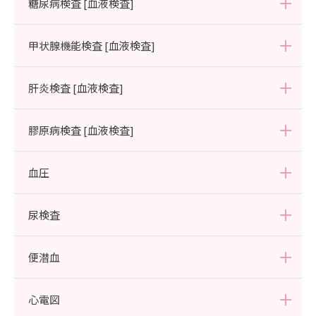
総コレステロール、中性脂肪、HDLコレステロール、LDLコレステロール
糖尿病検査 [血液検査]
ヘモグロビン（Hb）A1c、空腹時血糖、尿糖、尿酸、空腹時インスリン
甲状腺機能検査 [血液検査]
FT4、TSH
肝炎検査 [血液検査]
HBs抗原、HCV抗体
膠原病検査 [血液検査]
RF（リウマトイド因子） と CRP（C反応性タンパク） は、炎症や自己免疫
血圧
反応の指標となります。
尿検査
比重、pH、蛋白、糖、ビリルビン、ケトン体、ウロビリノーゲン、潜血、尿沈渣
便潜血
心電図